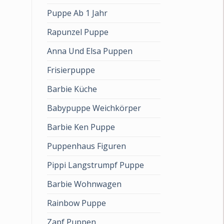
Puppe Ab 1 Jahr
Rapunzel Puppe
Anna Und Elsa Puppen
Frisierpuppe
Barbie Küche
Babypuppe Weichkörper
Barbie Ken Puppe
Puppenhaus Figuren
Pippi Langstrumpf Puppe
Barbie Wohnwagen
Rainbow Puppe
Zapf Puppen