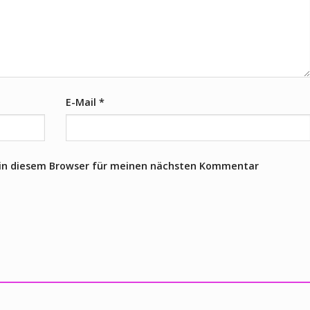
E-Mail
*
 in diesem Browser für meinen nächsten Kommentar