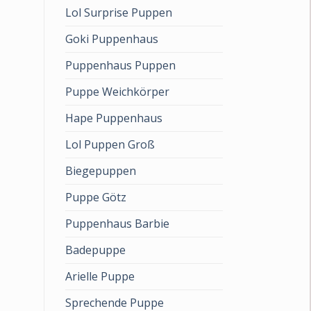
Lol Surprise Puppen
Goki Puppenhaus
Puppenhaus Puppen
Puppe Weichkörper
Hape Puppenhaus
Lol Puppen Groß
Biegepuppen
Puppe Götz
Puppenhaus Barbie
Badepuppe
Arielle Puppe
Sprechende Puppe