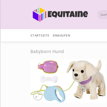
Skip
to
Suche
content
nach:
STARTSEITE
EINKAUFEN
Babyborn Hund