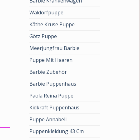
Barbie Krankenwagen
Waldorfpuppe
Käthe Kruse Puppe
Götz Puppe
Meerjungfrau Barbie
Puppe Mit Haaren
Barbie Zubehör
Barbie Puppenhaus
Paola Reina Puppe
Kidkraft Puppenhaus
Puppe Annabell
Puppenkleidung 43 Cm