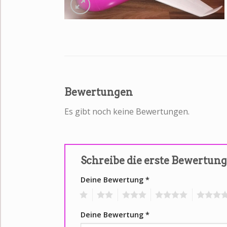
Bewertungen
Es gibt noch keine Bewertungen.
Schreibe die erste Bewertung
Deine Bewertung
*
1
2
3
4
5
Deine Bewertung
*