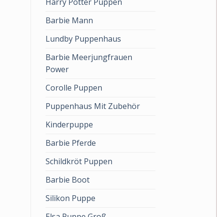
Harry Potter Puppen
Barbie Mann
Lundby Puppenhaus
Barbie Meerjungfrauen
Power
Corolle Puppen
Puppenhaus Mit Zubehör
Kinderpuppe
Barbie Pferde
Schildkröt Puppen
Barbie Boot
Silikon Puppe
Elsa Puppe Groß