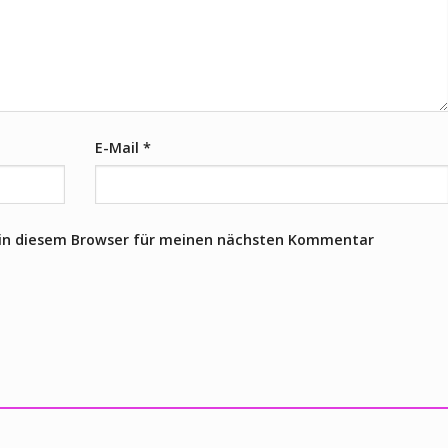
E-Mail
*
 in diesem Browser für meinen nächsten Kommentar