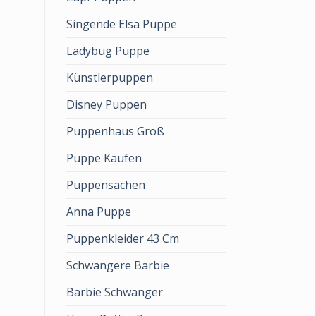
Singende Elsa Puppe
Ladybug Puppe
Künstlerpuppen
Disney Puppen
Puppenhaus Groß
Puppe Kaufen
Puppensachen
Anna Puppe
Puppenkleider 43 Cm
Schwangere Barbie
Barbie Schwanger