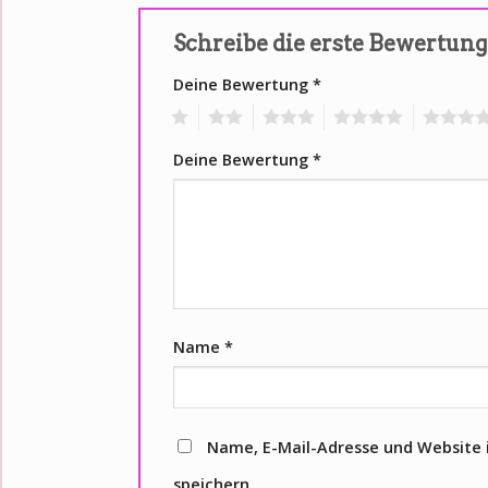
Schreibe die erste Bewertung
Deine Bewertung
*
1
2
3
4
5
Deine Bewertung
*
Name
*
Name, E-Mail-Adresse und Website
speichern.