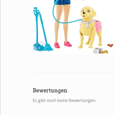
Bewertungen
Es gibt noch keine Bewertungen.