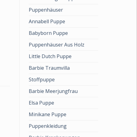
Puppenhäuser
Annabell Puppe
Babyborn Puppe
Puppenhäuser Aus Holz
Little Dutch Puppe
Barbie Traumvilla
Stoffpuppe
Barbie Meerjungfrau
Elsa Puppe
Minikane Puppe
Puppenkleidung