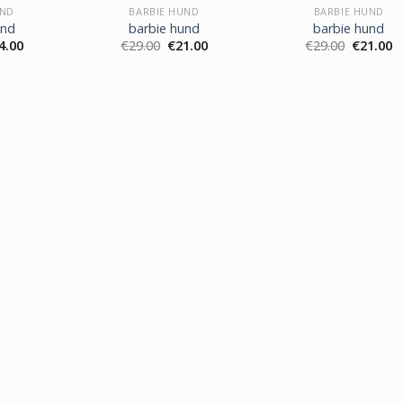
UND
BARBIE HUND
BARBIE HUND
und
barbie hund
barbie hund
4.00
€
29.00
€
21.00
€
29.00
€
21.00