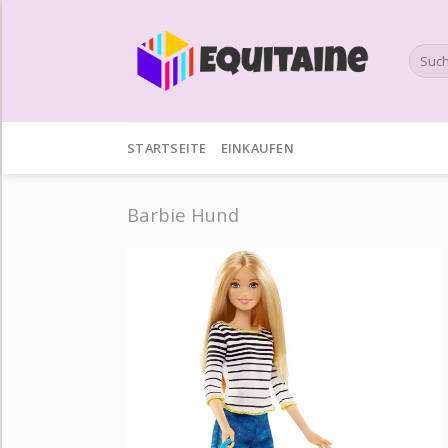
Skip
to
Suche
content
nach:
STARTSEITE
EINKAUFEN
Barbie Hund