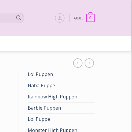
€
0.00
0
Lol Puppen
Haba Puppe
Rainbow High Puppen
Barbie Puppen
Lol Puppe
Monster High Puppen