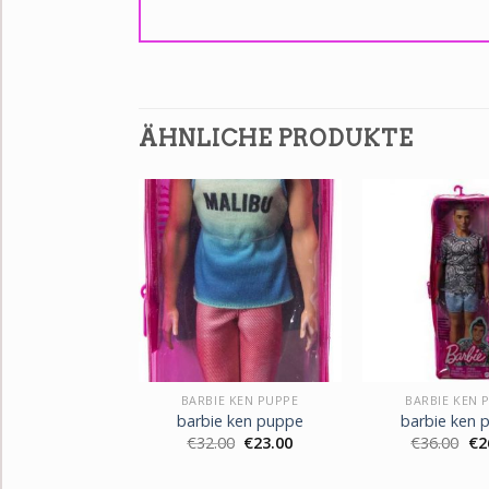
ÄHNLICHE PRODUKTE
E KEN PUPPE
BARBIE KEN PUPPE
BARBIE KEN 
 ken puppe
barbie ken puppe
barbie ken 
00
€
20.00
€
32.00
€
23.00
€
36.00
€
2