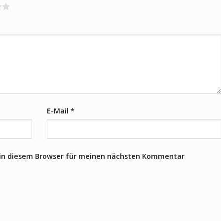
E-Mail
*
 in diesem Browser für meinen nächsten Kommentar