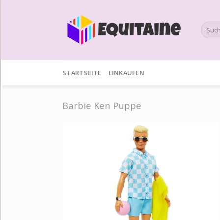
Skip
to
Suche
content
nach:
STARTSEITE
EINKAUFEN
Barbie Ken Puppe