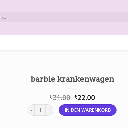
barbie krankenwagen
31.00
22.00
€
€
barbie krankenwagen Menge
IN DEN WARENKORB