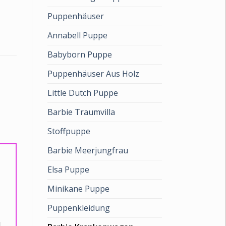
Puppenhäuser
Annabell Puppe
Babyborn Puppe
Puppenhäuser Aus Holz
Little Dutch Puppe
Barbie Traumvilla
Stoffpuppe
Barbie Meerjungfrau
Elsa Puppe
Minikane Puppe
Puppenkleidung