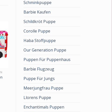
Schminkpuppe
Barbie Kaufen
Schildkröt Puppe
Corolle Puppe
Haba Stoffpuppe
Our Generation Puppe
Puppen Für Puppenhaus
Barbie Flugzeug
EN
en
Puppe Für Jungs
Meerjungfrau Puppe
Llorens Puppe
Enchantimals Puppen