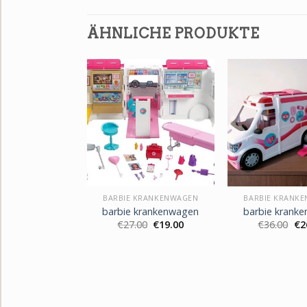
ÄHNLICHE PRODUKTE
KRANKENWAGEN
BARBIE KRANKENWAGEN
BARBIE KRANK
krankenwagen
barbie krankenwagen
barbie krank
00
€
23.00
€
27.00
€
19.00
€
36.00
€
2