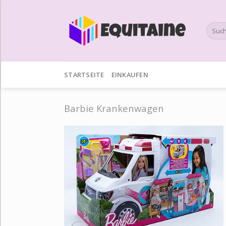
Skip
to
Suche
content
nach:
STARTSEITE
EINKAUFEN
Barbie Krankenwagen