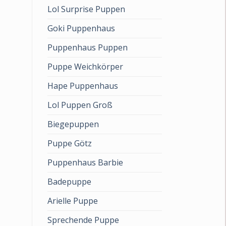
Lol Surprise Puppen
Goki Puppenhaus
Puppenhaus Puppen
Puppe Weichkörper
Hape Puppenhaus
Lol Puppen Groß
Biegepuppen
Puppe Götz
Puppenhaus Barbie
Badepuppe
Arielle Puppe
Sprechende Puppe