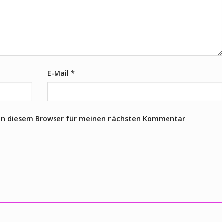
E-Mail
*
 in diesem Browser für meinen nächsten Kommentar