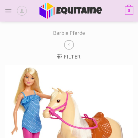
Skip
to
0
content
Barbie Pferde
FILTER