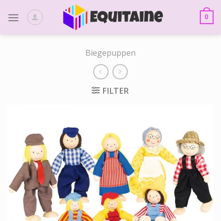
Skip
to
0
content
Biegepuppen
FILTER