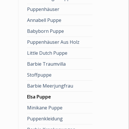
Puppenhäuser
Annabell Puppe
Babyborn Puppe
Puppenhäuser Aus Holz
Little Dutch Puppe
Barbie Traumvilla
Stoffpuppe
Barbie Meerjungfrau
Elsa Puppe
Minikane Puppe
Puppenkleidung