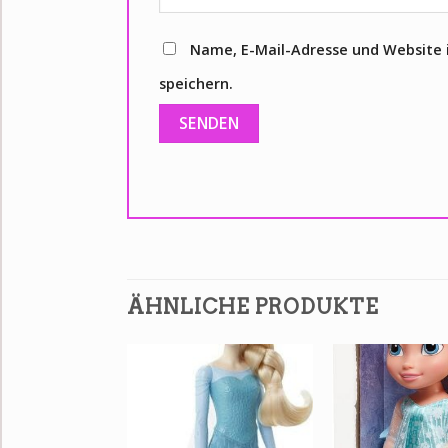
Name, E-Mail-Adresse und Website
speichern.
ÄHNLICHE PRODUKTE