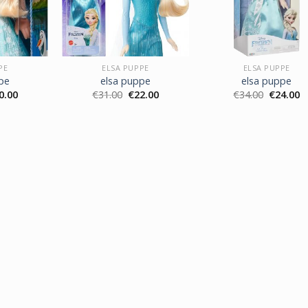
PE
ELSA PUPPE
ELSA PUPPE
pe
elsa puppe
elsa puppe
0.00
€
31.00
€
22.00
€
34.00
€
24.00