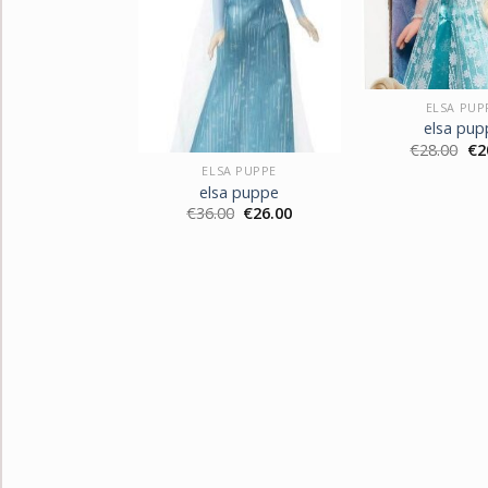
SA PUPPE
ELSA PUP
a puppe
elsa pup
00
€
25.00
€
28.00
€
2
ELSA PUPPE
elsa puppe
€
36.00
€
26.00