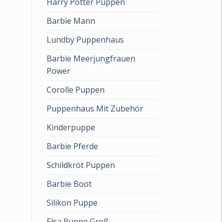
Harry Potter Puppen
Barbie Mann
Lundby Puppenhaus
Barbie Meerjungfrauen
Power
Corolle Puppen
Puppenhaus Mit Zubehör
Kinderpuppe
Barbie Pferde
Schildkröt Puppen
Barbie Boot
Silikon Puppe
Elsa Puppe Groß