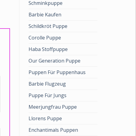
Schminkpuppe
Barbie Kaufen
Schildkröt Puppe
Corolle Puppe
Haba Stoffpuppe
Our Generation Puppe
Puppen Für Puppenhaus
Barbie Flugzeug
Puppe Für Jungs
Meerjungfrau Puppe
Llorens Puppe
Enchantimals Puppen