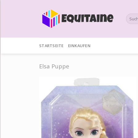
Skip
to
Suche
content
nach:
STARTSEITE
EINKAUFEN
Elsa Puppe