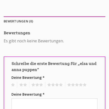
BEWERTUNGEN (0)
Bewertungen
Es gibt noch keine Bewertungen.
Schreibe die erste Bewertung für „elsa und
anna puppen“
Deine Bewertung
*
1
2
3
4
5
Deine Bewertung
*