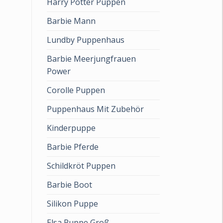
Harry Potter Puppen
Barbie Mann
Lundby Puppenhaus
Barbie Meerjungfrauen
Power
Corolle Puppen
Puppenhaus Mit Zubehör
Kinderpuppe
Barbie Pferde
Schildkröt Puppen
Barbie Boot
Silikon Puppe
Elsa Puppe Groß