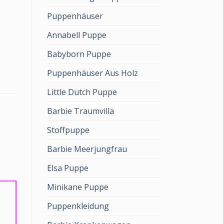
Puppenhäuser
Annabell Puppe
Babyborn Puppe
Puppenhäuser Aus Holz
Little Dutch Puppe
Barbie Traumvilla
Stoffpuppe
Barbie Meerjungfrau
Elsa Puppe
Minikane Puppe
Puppenkleidung