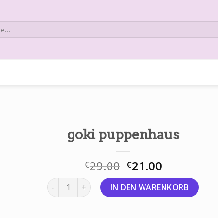
goki puppenhaus
29.00
21.00
€
€
goki puppenhaus Menge
IN DEN WARENKORB