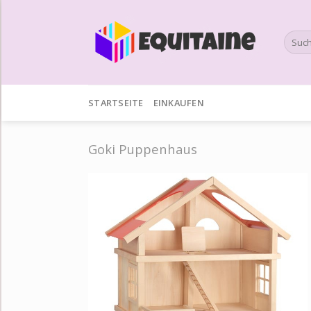
Skip
to
Suche
content
nach:
STARTSEITE
EINKAUFEN
Goki Puppenhaus