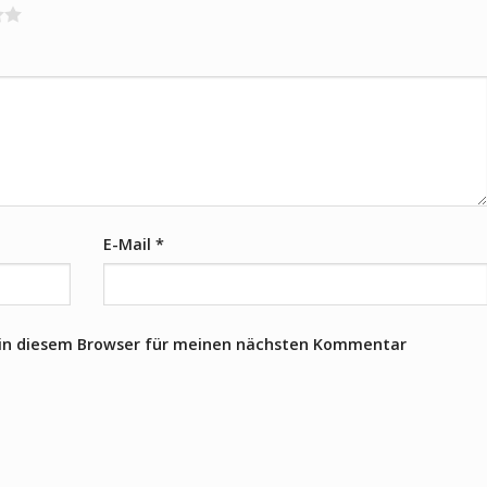
E-Mail
*
 in diesem Browser für meinen nächsten Kommentar