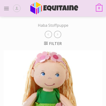
Skip
to
0
content
Haba Stoffpuppe
FILTER