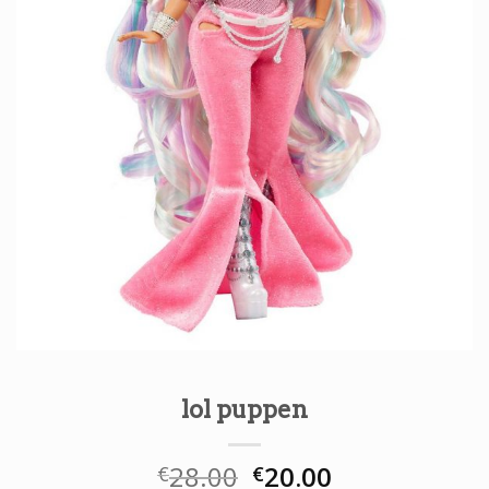
lol puppen
28.00
20.00
€
€