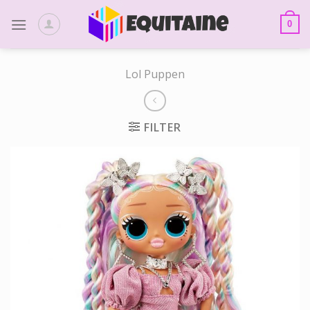
Skip
to
0
content
Lol Puppen
FILTER