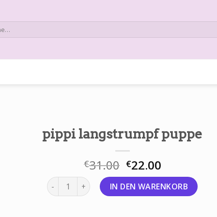
pippi langstrumpf puppe
31.00
22.00
€
€
pippi langstrumpf puppe Menge
IN DEN WARENKORB