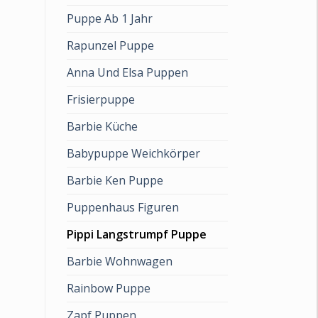
Puppe Ab 1 Jahr
Rapunzel Puppe
Anna Und Elsa Puppen
Frisierpuppe
Barbie Küche
Babypuppe Weichkörper
Barbie Ken Puppe
Puppenhaus Figuren
Pippi Langstrumpf Puppe
Barbie Wohnwagen
Rainbow Puppe
Zapf Puppen