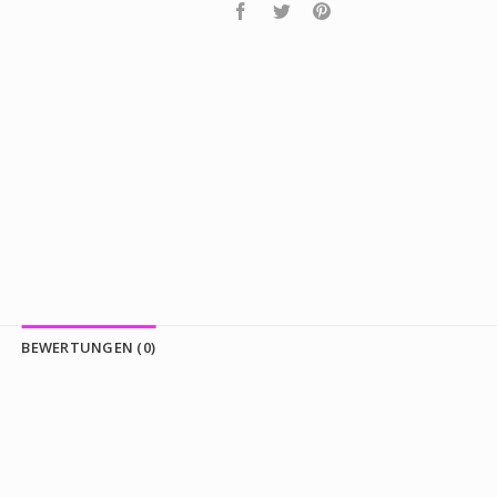
BEWERTUNGEN (0)