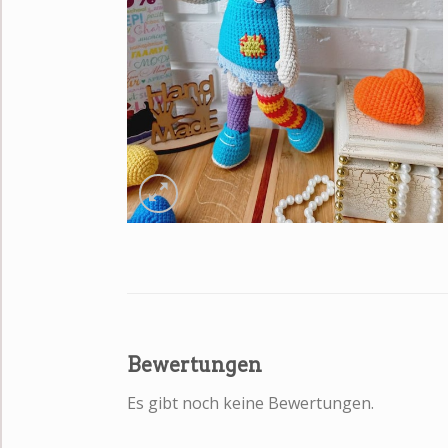
Bewertungen
Es gibt noch keine Bewertungen.