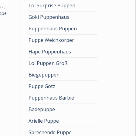
Lol Surprise Puppen
PPE
uppe
Goki Puppenhaus
Puppenhaus Puppen
Puppe Weichkörper
Hape Puppenhaus
Lol Puppen Groß
Biegepuppen
Puppe Götz
Puppenhaus Barbie
Badepuppe
Arielle Puppe
Sprechende Puppe