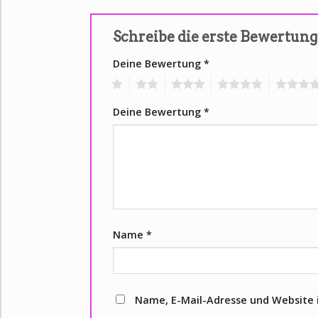
Schreibe die erste Bewertun
Deine Bewertung
*
1
2
3
4
5
Deine Bewertung
*
Name
*
Name, E-Mail-Adresse und Website