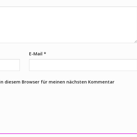
E-Mail
*
 in diesem Browser für meinen nächsten Kommentar