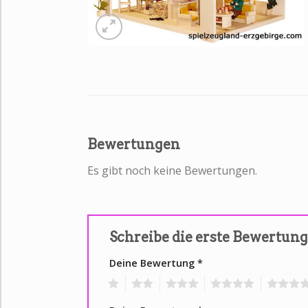
Bewertungen
Es gibt noch keine Bewertungen.
Schreibe die erste Bewertun
Deine Bewertung
*
1
2
3
4
5