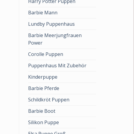
Harry Potter Puppen
Barbie Mann
Lundby Puppenhaus
Barbie Meerjungfrauen
Power
Corolle Puppen
Puppenhaus Mit Zubehör
Kinderpuppe
Barbie Pferde
Schildkröt Puppen
Barbie Boot
Silikon Puppe
Elsa Puppe Groß