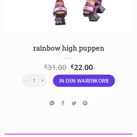
rainbow high puppen
31.00
22.00
€
€
rainbow high puppen Menge
IN DEN WARENKORB