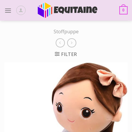
Skip
to
0
content
Stoffpuppe
FILTER