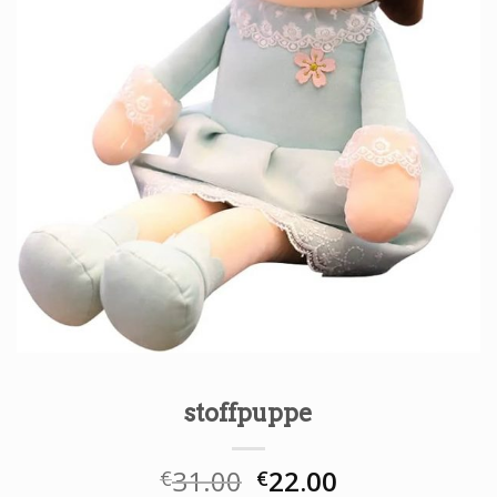
stoffpuppe
31.00
22.00
€
€