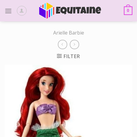
Skip
to
0
content
Arielle Barbie
FILTER