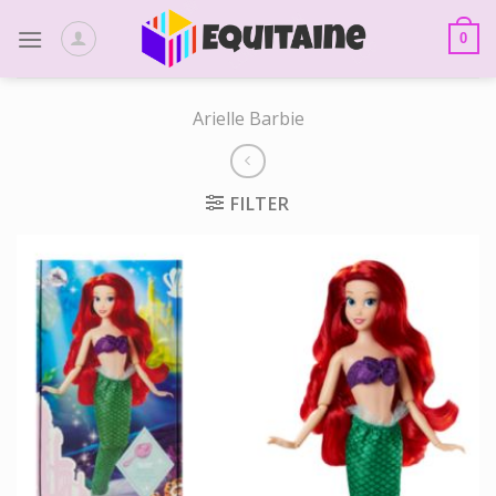
Skip
to
0
content
Arielle Barbie
FILTER