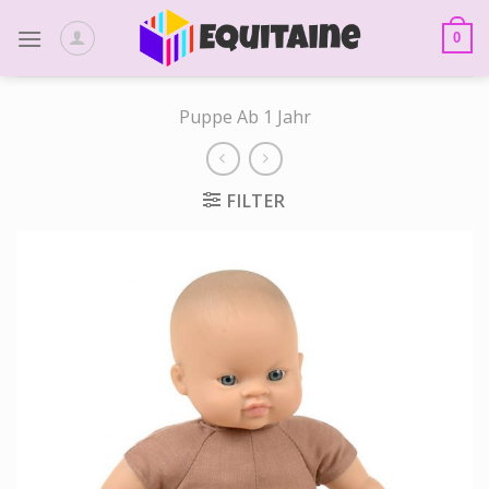
Skip
to
0
content
Puppe Ab 1 Jahr
FILTER