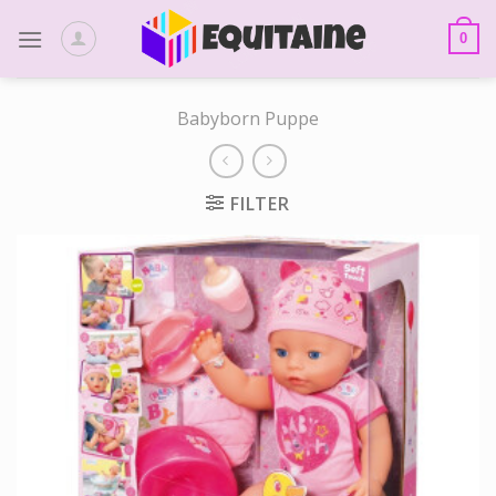
Skip
to
0
content
Babyborn Puppe
FILTER